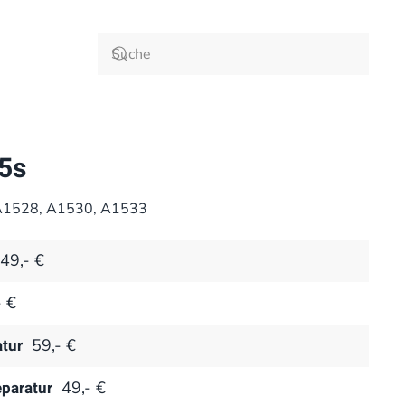
5s
A1528, A1530, A1533
49,- €
- €
tur
59,- €
eparatur
49,- €