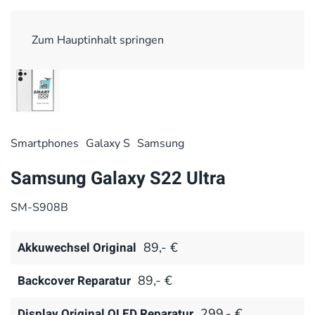
Zum Hauptinhalt springen
Smart­phones
Galaxy S
Samsung
Samsung Galaxy S22 Ultra
SM-S908B
Akkuwechsel Original
89,- €
Backcover Reparatur
89,- €
Display Original OLED Reparatur
299,- €