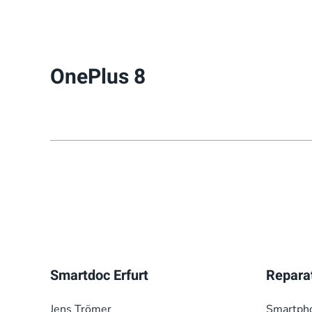
OnePlus 8
Smartdoc Erfurt
Repara
Jens Trömer
Smart­ph