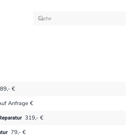
89,- €
Auf Anfrage €
Reparatur
319,- €
tur
79,- €